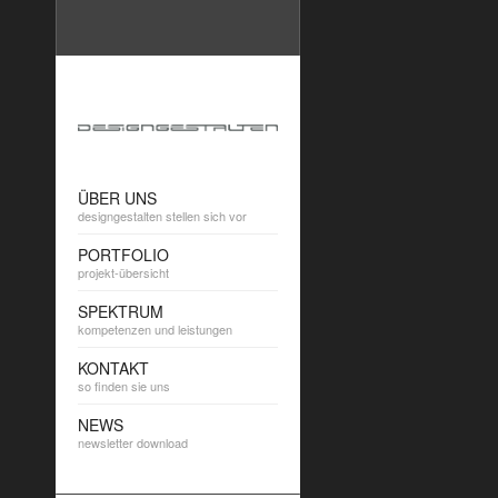
ÜBER UNS
designgestalten stellen sich vor
PORTFOLIO
projekt-übersicht
SPEKTRUM
kompetenzen und leistungen
KONTAKT
so finden sie uns
NEWS
newsletter download